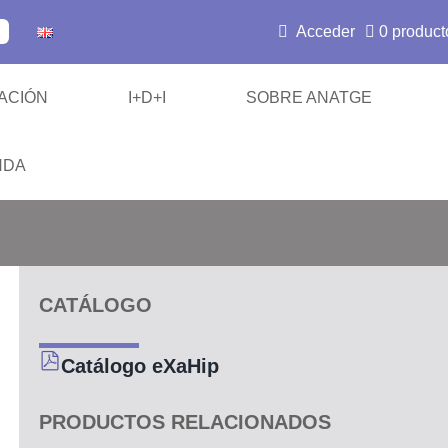
Acceder
0 product
ACIÓN
I+D+I
SOBRE ANATGE
NDA
/ SABR
CATÁLOGO
es de Inmovilización
Catálogo eXaHip
 y Hombros
PRODUCTOS RELACIONADOS