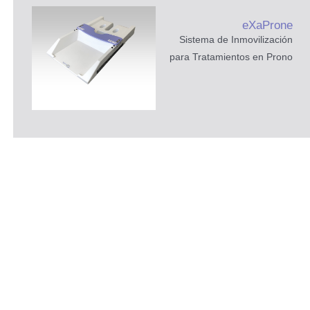
eXaProne
Sistema de Inmovilización
para Tratamientos en Prono