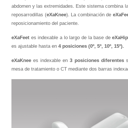
abdomen y las extremidades. Este sistema combina las
reposarrodillas (
eXaKnee
). La combinación de
eXaFe
Tórax y Mama
reposicionamiento del paciente.
eXaFeet
es indexable a lo largo de la base de
eXaHi
es ajustable hasta en
4 posiciones (0º, 5º, 10º, 15º).
Inmovilización Pediátrica
eXaKnee
es indexable en
3 posiciones diferentes
s
mesa de tratamiento o CT mediante dos barras indexa
Sistemas de Láseres
Accesorios – Miscelánea