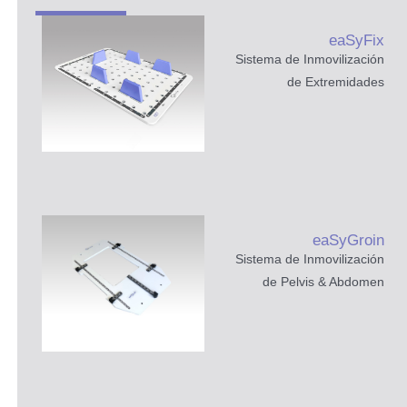
eaSyFix
Sistema de Inmovilización
y Extremidades
de Extremidades
e de Pacientes
eaSyGroin
Sistema de Inmovilización
ción Corporal Total (ICT)
de Pelvis & Abdomen