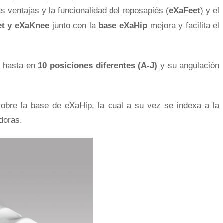
 ventajas y la funcionalidad del reposapiés (
eXaFeet
) y el
et y
eXaKnee
junto con la
base eXaHip
mejora y facilita el
Pelvis 
p
hasta en
10 posiciones diferentes (A-J)
y su angulación
Marcaj
obre la base de eXaHip, la cual a su vez se indexa a la
doras.
Irradia
`