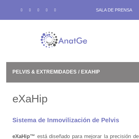
Saltar
SALA DE PRENSA
al
contenido
SRS
PELVIS & EXTREMIDADES
EXAHIP
Bolus de Alta Densidad
eXaHip
Sistema de Inmovilización de Pelvis
Termoplásticos eXaCast
eXaHip™
está diseñado para mejorar la precisión de l