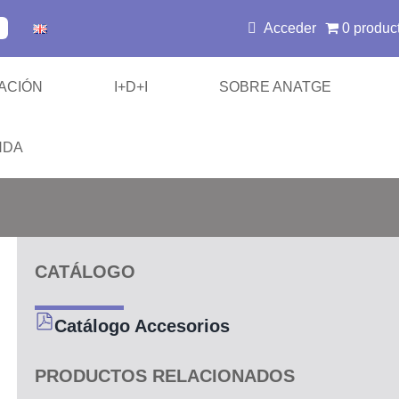
Acceder
0 produc
ACIÓN
I+D+I
SOBRE ANATGE
NDA
/ SABR
CATÁLOGO
es de Inmovilización
Catálogo Accesorios
 y Hombros
PRODUCTOS RELACIONADOS