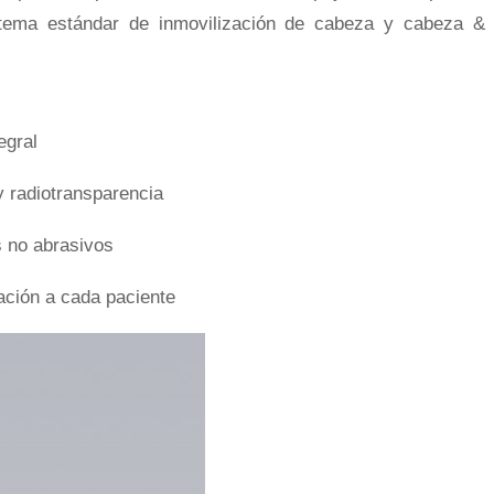
istema estándar de inmovilización de cabeza y cabeza &
.
Pelvis 
egral
y radiotransparencia
Marcaj
s no abrasivos
ación a cada paciente
Irradia
`