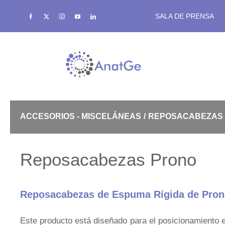
Saltar
SALA DE PRENSA
al
contenido
SRS
ACCESORIOS - MISCELÁNEAS
REPOSACABEZAS
Bolus de Alta Densidad
Reposacabezas Prono
Reposacabezas de Espuma Rígida de Pro
Termoplásticos eXaCast
Este producto está diseñado para el posicionamiento 