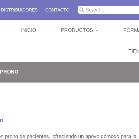
Buscar:
DISTRIBUIDORES
CONTACTO
INICIO
PRODUCTOS
FORM
TIE
SBRT 
 PRONO
Colchon
no
Cabeza
en prono de pacientes, ofreciendo un apoyo cómodo para la