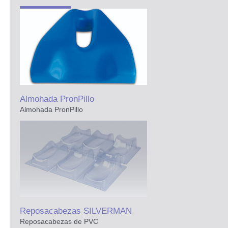
y Extremidades
e de Pacientes
Almohada PronPillo
Almohada PronPillo
ción Corporal Total (ICT)
Reposacabezas SILVERMAN
Reposacabezas de PVC