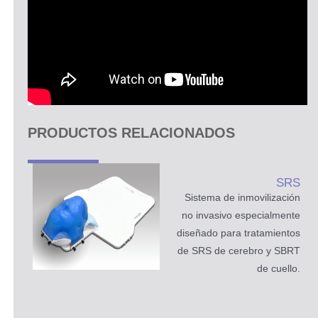
PRODUCTOS RELACIONADOS
SRS
Sistema de inmovilización
no invasivo especialmente
diseñado para tratamientos
de SRS de cerebro y SBRT
de cuello.