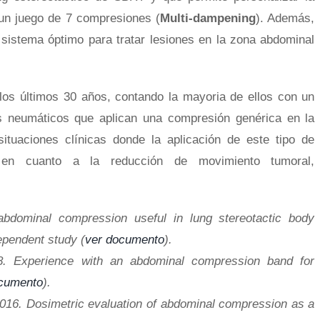
 un juego de 7 compresiones (
Multi-dampening
). Además,
 sistema óptimo para tratar lesiones en la zona abdominal
Pelvis 
s últimos 30 años, contando la mayoria de ellos con un
s neumáticos que aplican una compresión genérica en la
Marcaj
ituaciones clínicas donde la aplicación de este tipo de
s en cuanto a la reducción de movimiento tumoral,
Irradia
abdominal compression useful in lung stereotactic body
ependent study (
ver documento
).
8. Experience with an abdominal compression band for
`
ocumento
).
2016. Dosimetric evaluation of abdominal compression as a