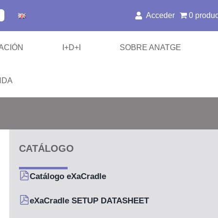
Acceder
0 produ
ACIÓN
I+D+I
SOBRE ANATGE
NDA
/ SABR
CATÁLOGO
es de Inmovilización
Catálogo eXaCradle
eXaCradle SETUP DATASHEET
 y Hombros