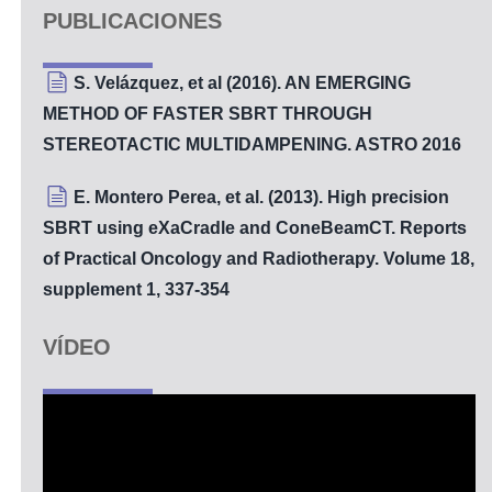
PUBLICACIONES
S. Velázquez, et al (2016). AN EMERGING
y Extremidades
METHOD OF FASTER SBRT THROUGH
STEREOTACTIC MULTIDAMPENING. ASTRO 2016
E. Montero Perea, et al. (2013). High precision
e de Pacientes
SBRT using eXaCradle and ConeBeamCT. Reports
of Practical Oncology and Radiotherapy. Volume 18,
supplement 1, 337-354
ción Corporal Total (ICT)
VÍDEO