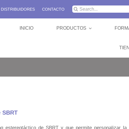
Buscar:
DISTRIBUIDORES
CONTACTO
INICIO
PRODUCTOS
FORM
TIE
SBRT 
Colchon
e SBRT
Cabeza
 estereotáctico de SBRT y que permite personalizar la