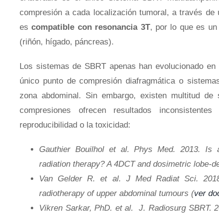
compresión a cada localización tumoral, a través de
es
compatible con resonancia 3T
, por lo que es un
Tórax y Mama
(riñón, hígado, páncreas).
Los sistemas de SBRT apenas han evolucionado en lo
único punto de compresión diafragmática o sistema
Inmovilización Pediátrica
zona abdominal. Sin embargo, existen multitud de s
compresiones ofrecen resultados inconsistente
reproducibilidad o la toxicidad:
Sistemas de Láseres
Gauthier Bouilhol et al. Phys Med. 2013. Is 
radiation therapy? A 4DCT and dosimetric lobe-d
Van Gelder R. et al. J Med Radiat Sci. 201
radiotherapy of upper abdominal tumours (
ver d
Accesorios – Miscelánea
Vikren Sarkar, PhD. et al. J. Radiosurg SBRT. 