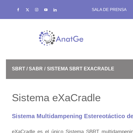
Saltar
SALA DE PRENSA
al
contenido
SRS
SBRT / SABR
SISTEMA SBRT EXACRADLE
Bolus de Alta Densidad
Sistema eXaCradle
Sistema Multidampening Estereotáctico d
Termoplásticos eXaCast
eXaCradle es el único Sistema SBRT multidampening