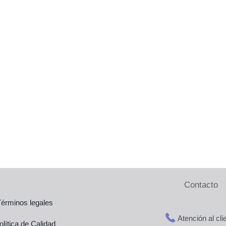
Pelvis 
Marcaj
Irradia
Contacto
`
Términos legales
Atención al cli
olítica de Calidad