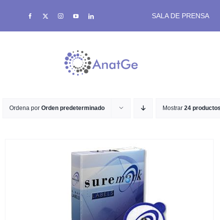
Saltar
SALA DE PRENSA
al
contenido
SRS
Ordena por
Orden predeterminado
Mostrar
24 producto
Bolus de Alta Densidad
Termoplásticos eXaCast