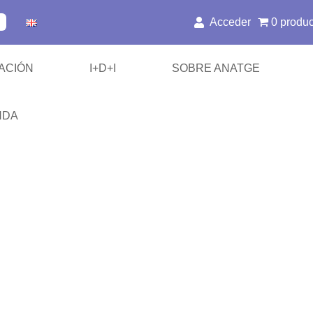
Acceder
0 produ
ACIÓN
I+D+I
SOBRE ANATGE
NDA
/ SABR
es de Inmovilización
 y Hombros