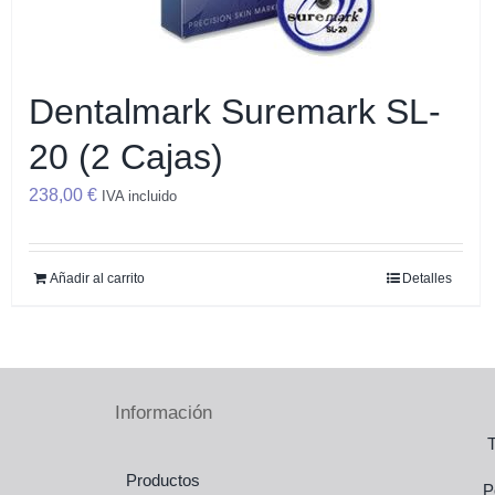
Tórax y Mama
Dentalmark Suremark SL-
20 (2 Cajas)
238,00
€
IVA incluido
Inmovilización Pediátrica
Añadir al carrito
Detalles
Sistemas de Láseres
Información
Accesorios – Miscelánea
Productos
P