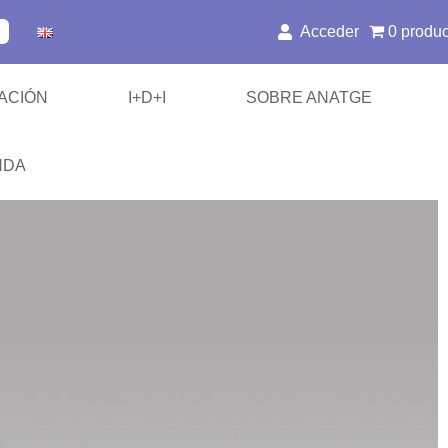
Acceder
0 produ
ACIÓN
I+D+I
SOBRE ANATGE
NDA
/ SABR
es de Inmovilización
 y Hombros