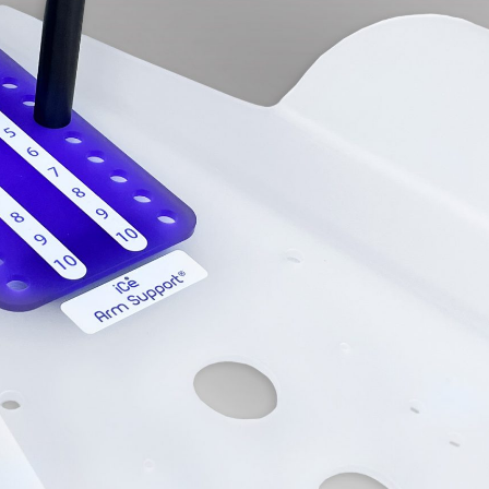
Pelvis 
Marcaj
Irradia
`