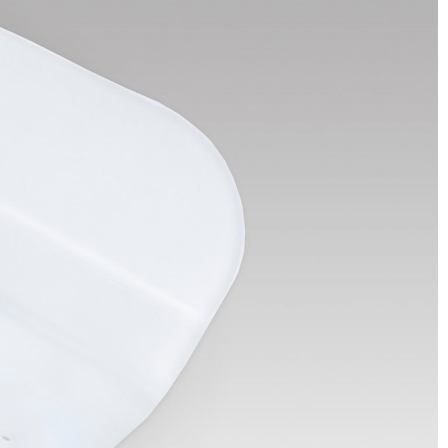
y Extremidades
e de Pacientes
ción Corporal Total (ICT)