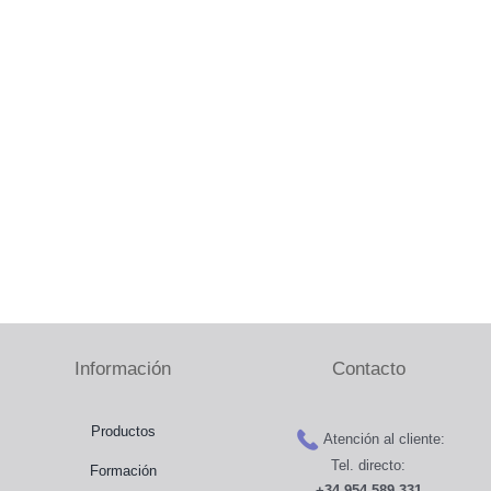
Sala de prensa
Distribuidores
Tienda
Contacto
Información
Contacto
Productos
Atención al cliente:
Tel. directo:
Formación
+34 954 589 331