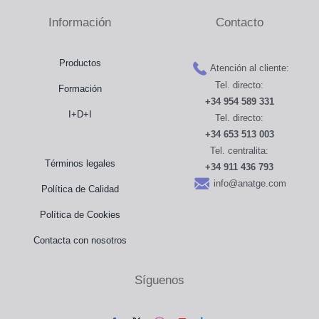
and
Sala de prensa
Información
Contacto
elderly
women
Distribuidores
with
Productos
Atención al cliente:
breast
Tel. directo:
Formación
cancer.
+34 954 589 331
Tienda
reeditado
I+D+I
Tel. directo:
+34 653 513 003
Contacto
Tel. centralita:
Términos legales
+34 911 436 793
info@anatge.com
Política de Calidad
Política de Cookies
Contacta con nosotros
Síguenos