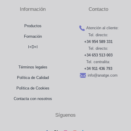
Science
Sala de prensa
Información
Contacto
and
Therapeutics.
Distribuidores
Ewing
Productos
Atención al cliente:
sarcoma
Tel. directo:
Formación
of
+34 954 589 331
Tienda
the
I+D+I
Tel. directo:
testis:
+34 653 513 003
A
Contacto
Tel. centralita:
case
Términos legales
+34 911 436 793
report
info@anatge.com
Política de Calidad
and
review
Política de Cookies
of
Contacta con nosotros
the
literature
Síguenos