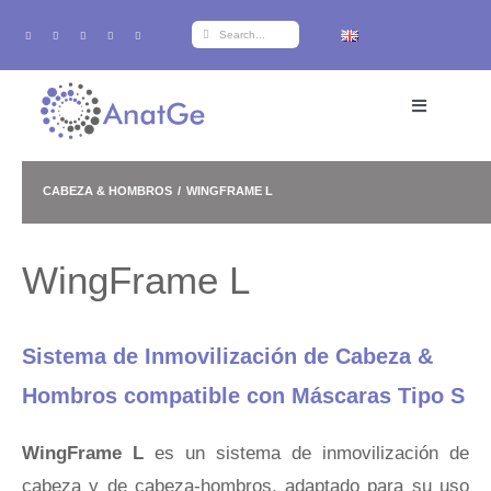
Saltar
Buscar:
al
contenido
Toggle
Navigation
Inicio
CABEZA & HOMBROS
WINGFRAME L
Productos
WingFrame L
Formación
Sistema de Inmovilización de Cabeza &
i+d+i
Hombros compatible con Máscaras Tipo S
Sobre Anatge
WingFrame L
es un sistema de inmovilización de
cabeza y de cabeza-hombros, adaptado para su uso