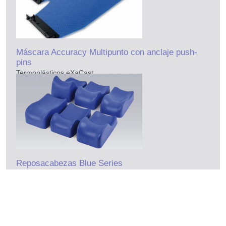
Máscara Accuracy Multipunto con anclaje push-
pins
Termoplásticos eXaCast
Reposacabezas Blue Series
Reposacabezas de espuma rígida