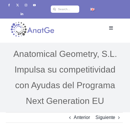
Saltar
Buscar:
al
contenido
Toggle
Navigation
Inicio
Anatomical Geometry, S.L.
Productos
Impulsa su competitividad
con Ayudas del Programa
Formación
Next Generation EU
i+d+i
Anterior
Siguiente
Sobre Anatge