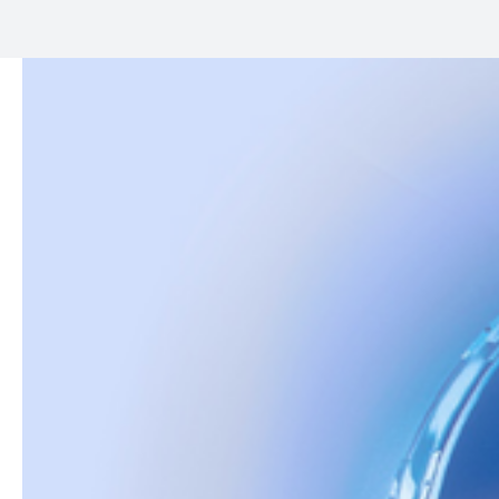
Tórax y Mama
Inmovilización Pediátrica
Sistemas de Láseres
Accesorios – Miscelánea