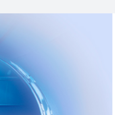
y Extremidades
e de Pacientes
ción Corporal Total (ICT)