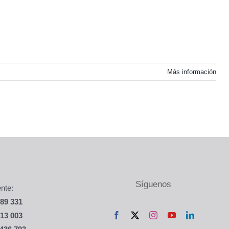
Más información
Síguenos
ente:
589 331
513 003