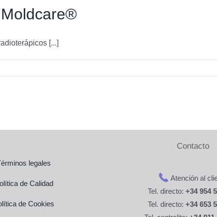
n Moldcare®
dioterápicos [...]
Contacto
Términos legales
Atención al cli
olítica de Calidad
Tel. directo:
+34 954 
lítica de Cookies
Tel. directo:
+34 653 