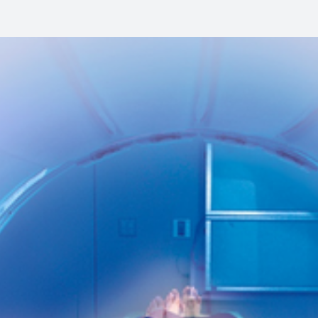
Pelvis 
Marcaj
Irradia
`