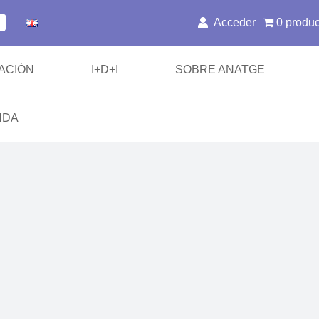
Acceder
0 produ
ACIÓN
I+D+I
SOBRE ANATGE
NDA
/ SABR
es de Inmovilización
 y Hombros