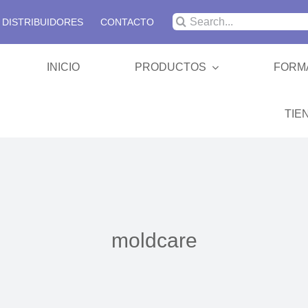
Buscar:
DISTRIBUIDORES
CONTACTO
INICIO
PRODUCTOS
FORM
TIE
SBRT 
Colchon
moldcare
Cabeza