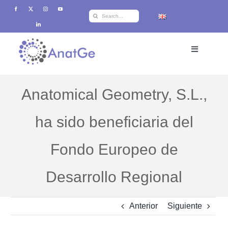
Saltar
Buscar:
al
contenido
Toggle
Navigation
Inicio
Anatomical Geometry, S.L.,
Productos
ha sido beneficiaria del
Fondo Europeo de
Formación
Desarrollo Regional
i+d+i
Anterior
Siguiente
Sobre Anatge