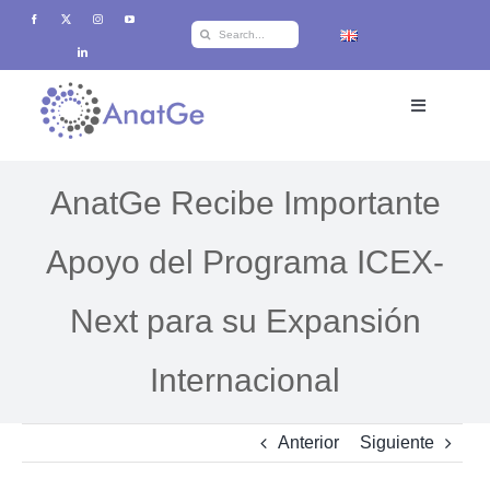
Saltar
Buscar:
al
contenido
Toggle
Navigation
Inicio
AnatGe Recibe Importante
Productos
Apoyo del Programa ICEX-
Next para su Expansión
Formación
Internacional
i+d+i
Anterior
Siguiente
Sobre Anatge